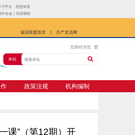
返回联盟首页
|
共产党员网
无障碍浏览
繁
本站
工作
政策法规
机构编制
一课”（第12期）开