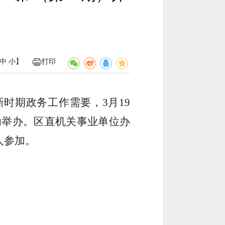
中
小
】
打印
新时期政务工作需要，
3月19
功举办。区直机关事业单位办
人参加。