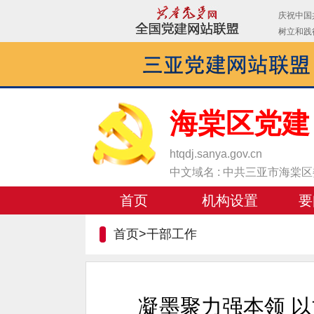
海棠区党建
htqdj.sanya.gov.cn
中文域名 : 中共三亚市海棠
首页
机构设置
要
首页>
干部工作
凝墨聚力强本领 以