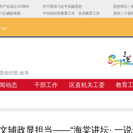
区委组织部.政务
闻动态
干部工作
区直机关工委
教育
文辅政显担当——“海棠讲坛· 一说