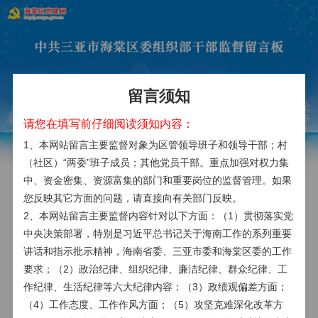
留言须知
请您在填写前仔细阅读须知内容：
留言人信息
(如匿名反映可不填写)
1、本网站留言主要监督对象为区管领导班子和领导干部；村
实名留言
匿名留言
（社区）“两委”班子成员；其他党员干部。重点加强对权力集
姓名
*
中、资金密集、资源富集的部门和重要岗位的监督管理。如果
您反映其它方面的问题，请直接向有关部门反映。
2、本网站留言主要监督内容针对以下方面：（1）贯彻落实党
身份证号
中央决策部署，特别是习近平总书记关于海南工作的系列重要
讲话和指示批示精神，海南省委、三亚市委和海棠区委的工作
要求；（2）政治纪律、组织纪律、廉洁纪律、群众纪律、工
联系方式
*
作纪律、生活纪律等六大纪律内容；（3）政绩观偏差方面；
（4）工作态度、工作作风方面；（5）攻坚克难深化改革方