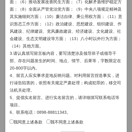
面；（6）推动发展改善民生方面；（7）化解矛盾维护稳定方
政治面貌
面；（8）全面从严管党治党方面；（9）中央八项规定精神及
其实施细则方面；（10）廉洁自律、秉公用权方面；（11）意
识形态工作方面；（12）政治建设、思想建设、组织建设、作
留言正文
(注意：标有*的必须填写)
风建设、纪律建设、党风廉政建设、经济建设、文化建设、社
标题(最多50字)
*
会建设、生态文明建设等方面；（13）八小时以外行为方面；
（14）其他方面。
3.请认真填写留言板内容，要写清楚涉及领导班子或领导干
部、存在问题发生的时间、地点、情节、后果等，字数限定在
主要问题(20-800字)
*
20-800字以内。
4、留言人应实事求是地反映问题。对利用留言捏造事实，进
行诬告陷害的，依照有关规定严肃处理；构成犯罪的，移交司
法机关处理。
5、提倡实名留言。进行实名留言的，请详细填写联系电话等
项目。
6、联系电话：0898-88811343。
附件
我同意上述条款
我不同意上述条款